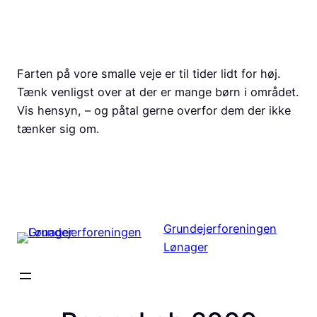
Spring
til
indhold
Farten på vore smalle veje er til tider lidt for høj.
Tænk venligst over at der er mange børn i området.
Vis hensyn, – og påtal gerne overfor dem der ikke
tænker sig om.
|
formand@loenager.dk
Grundejerforeningen
Lønager