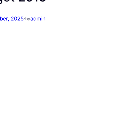
ber, 2025
·
admin
by