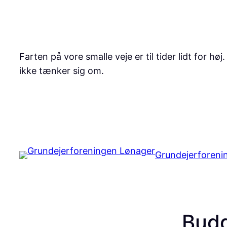
Spring
til
indhold
Farten på vore smalle veje er til tider lidt for 
ikke tænker sig om.
|
formand@loenager.dk
Grundejerforeni
Bud