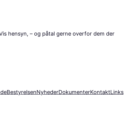
. Vis hensyn, – og påtal gerne overfor dem der
ide
Bestyrelsen
Nyheder
Dokumenter
Kontakt
Links