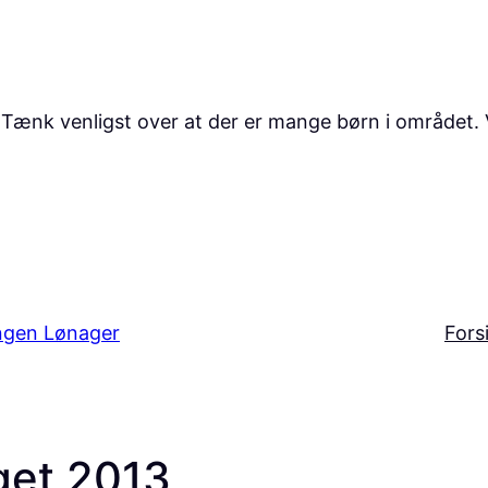
høj. Tænk venligst over at der er mange børn i området
ngen Lønager
Fors
get 2013