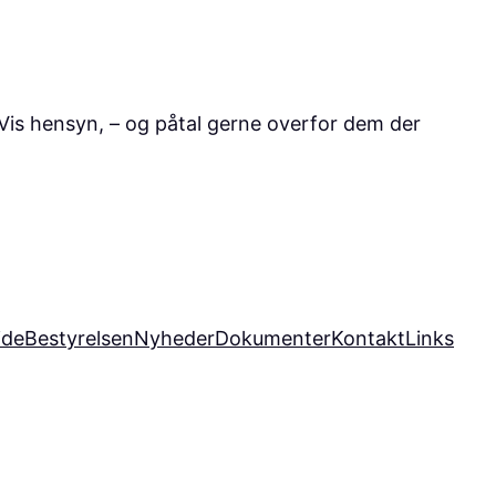
. Vis hensyn, – og påtal gerne overfor dem der
ide
Bestyrelsen
Nyheder
Dokumenter
Kontakt
Links