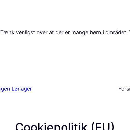
høj. Tænk venligst over at der er mange børn i området
ngen Lønager
Fors
Cookiepolitik (EU)