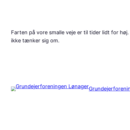
Spring
til
indhold
Farten på vore smalle veje er til tider lidt for 
ikke tænker sig om.
|
formand@loenager.dk
Grundejerforeni