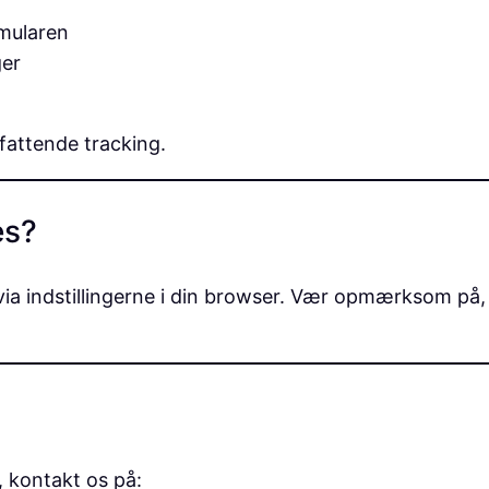
mularen
ger
fattende tracking.
es?
es via indstillingerne i din browser. Vær opmærksom på
 kontakt os på: